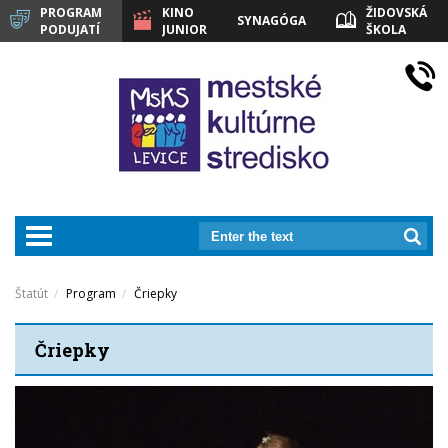
PROGRAM
KINO
ŽIDOVSKÁ
SYNAGÓGA
PODUJATÍ
JUNIOR
ŠKOLA
LEVICE
prepnut_navigaciu
Štatút
Program
Čriepky
Čriepky