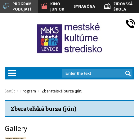
PROGRAM
KINO
ŽIDOVSKÁ
SYNAGÓGA
PODUJATÍ
JUNIOR
ŠKOLA
LEVICE
prepnut_navigaciu
Štatút
Program
Zberateľská burza (jún)
Zberateľská burza (jún)
Gallery