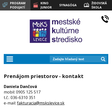
PROGRAM
KINO
ŽIDOVSKÁ
SYNAGÓGA
PODUJATÍ
JUNIOR
ŠKOLA
LEVICE
prepnut_navigaciu
Prenájom priestorov - kontakt
Daniela Dančová
mobil: 0905 125 517
t.č.: 036-6310 351
e-mail:
fakturacia@mskslevice.sk