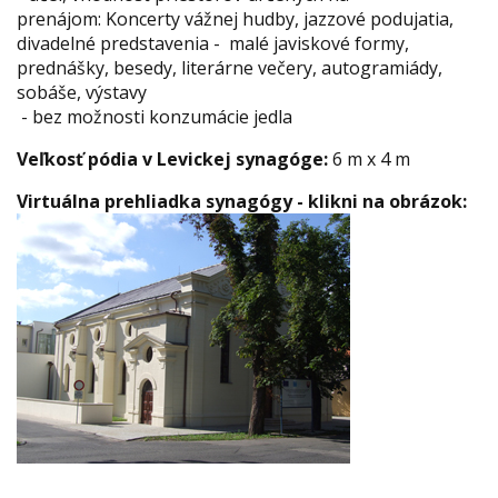
prenájom: Koncerty vážnej hudby, jazzové podujatia,
divadelné predstavenia - malé javiskové formy,
prednášky, besedy, literárne večery, autogramiády,
sobáše, výstavy
- bez možnosti konzumácie jedla
Veľkosť pódia v Levickej synagóge:
6 m x 4 m
Virtuálna prehliadka synagógy - klikni na obrázok: