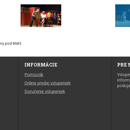
ory pod MsKS
INFORMÁCIE
PRE 
Pomocník
Vstupe
inform
Online predaj vstupeniek
poduja
Doručenie vstupeniek