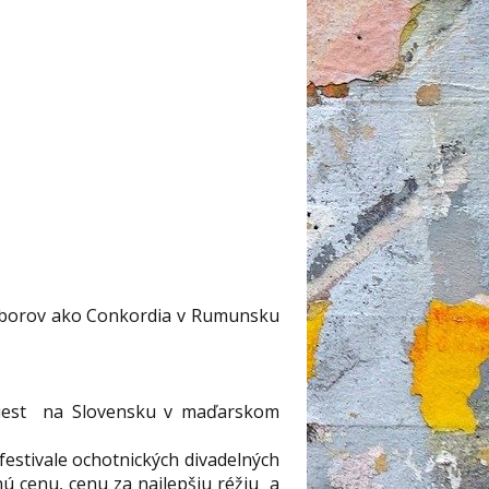
súborov ako Conkordia v Rumunsku
 miest na Slovensku v maďarskom
stivale ochotnických divadelných
ú cenu, cenu za najlepšiu réžiu a