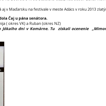
á aj v Maďarsku na festivale v meste Adács v roku 2013 zla
dola Čaj u pána senátora.
mija ( okres VK) a Ruban (okres NZ)
alu Jókaiho dni v Komárne. Tu získali ocenenie „Mimo