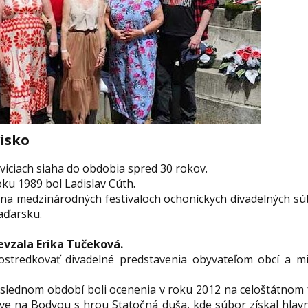
isko
viciach siaha do obdobia spred 30 rokov.
ku 1989 bol Ladislav Cúth.
l na medzinárodných festivaloch ochoníckych divadelných 
aďarsku.
evzala Erika Tučeková.
ostredkovať divadelné predstavenia obyvateľom obcí a
ednom období boli ocenenia v roku 2012 na celoštátnom fe
ve na Bodvou s hrou Statočná duša, kde súbor získal hlavn