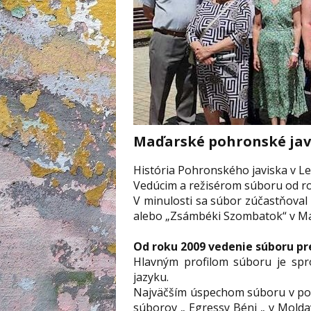
Maďarské pohronské jav
História Pohronského javiska v Le
Vedúcim a režisérom súboru od ro
V minulosti sa súbor zúčastňova
alebo „Zsámbéki Szombatok“ v M
Od roku 2009 vedenie súboru pr
Hlavným profilom súboru je spr
jazyku.
Najväčším úspechom súboru v posl
súborov „ Egressy Béni „ v Molda