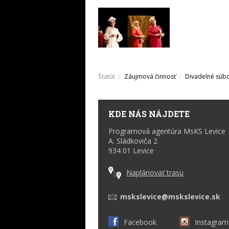
Štatút
Záujmová činnosť
Divadelné súb
KDE NÁS NÁJDETE
Programová agentúra MsKS Levice
A. Sládkoviča 2
934 01 Levice
Naplánovať trasu
mskslevice@mskslevice.sk
Facebook
Instagram