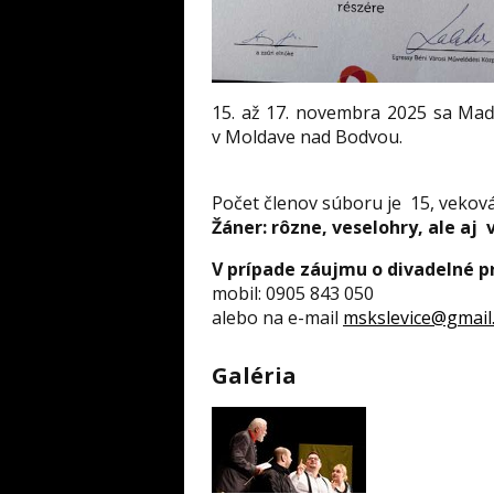
15. až 17. novembra 2025 sa Maď
v Moldave nad Bodvou.
Počet členov súboru je 15, veková
Žáner: rôzne, veselohry, ale aj 
V prípade záujmu o divadelné p
mobil: 0905 843 050
alebo na e-mail
mskslevice@gmail
Galéria