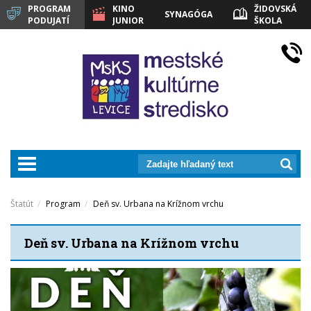
PROGRAM
KINO
ŽIDOVSKÁ
SYNAGÓGA
PODUJATÍ
JUNIOR
ŠKOLA
LEVICE
prepnut_navigaciu
Štatút
Program
Deň sv. Urbana na Krížnom vrchu
Deň sv. Urbana na Krížnom vrchu