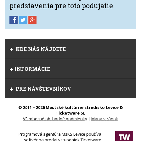
predstavenia pre toto podujatie.
KDE NÁS NÁJDETE
INFORMÁCIE
PRE NÁVŠTEVNÍKOV
© 2011 – 2026 Mestské kultúrne stredisko Levice &
Ticketware SE
Všeobecné obchodné podmienky
|
Mapa stránok
Programová agentúra MsKS Levice používa
softvér na predaj vstupeniek Ticketware