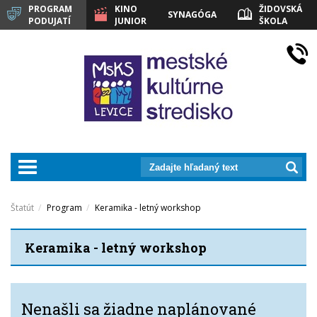
PROGRAM
KINO
ŽIDOVSKÁ
SYNAGÓGA
PODUJATÍ
JUNIOR
ŠKOLA
LEVICE
prepnut_navigaciu
Štatút
Program
Keramika - letný workshop
Keramika - letný workshop
Nenašli sa žiadne naplánované