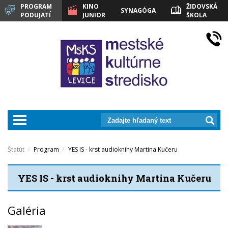
PROGRAM
KINO
ŽIDOVSKÁ
SYNAGÓGA
PODUJATÍ
JUNIOR
ŠKOLA
LEVICE
prepnut_navigaciu
Štatút
Program
YES IS - krst audioknihy Martina Kučeru
YES IS - krst audioknihy Martina Kučeru
Galéria