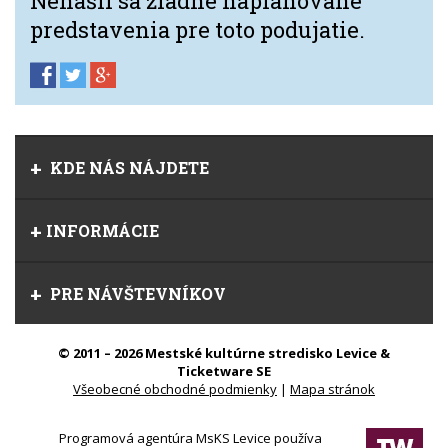
Nenašli sa žiadne naplánované
predstavenia pre toto podujatie.
KDE NÁS NÁJDETE
INFORMÁCIE
PRE NÁVŠTEVNÍKOV
© 2011 – 2026 Mestské kultúrne stredisko Levice &
Ticketware SE
Všeobecné obchodné podmienky
|
Mapa stránok
Programová agentúra MsKS Levice používa