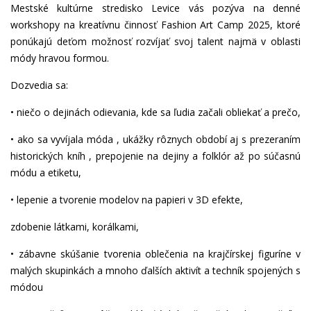
Mestské kultúrne stredisko Levice vás pozýva na denné
workshopy na kreatívnu činnosť Fashion Art Camp 2025, ktoré
ponúkajú deťom možnosť rozvíjať svoj talent najmä v oblasti
módy hravou formou.
Dozvedia sa:
• niečo o dejinách odievania, kde sa ľudia začali obliekať a prečo,
• ako sa vyvíjala móda , ukážky rôznych období aj s prezeraním
historických kníh , prepojenie na dejiny a folklór až po súčasnú
módu a etiketu,
• lepenie a tvorenie modelov na papieri v 3D efekte,
zdobenie látkami, korálkami,
• zábavne skúšanie tvorenia oblečenia na krajčírskej figuríne v
malých skupinkách a mnoho ďalších aktivít a techník spojených s
módou