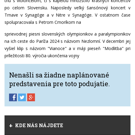
triu s violončelom, či s kapelou množstvo krásnych koncertov
po celom Slovensku. Naposledy veľký šansónový koncert v
Trnave v Synagóge a v Nitre v Synagóge. V ostatnom čase
spolupracovala s Petrom Cmoríkom na
sprievodnej piesni slovenských olympionikov a paralympionikov
na ich ceste do Paríža 2024 s názvom Nezlomní. V decembri jej
vyšiel klip s názvom "Vianoce" a v máji pieseň "Modlitba" pri
príležitosti 80. výročia ukončenia vojny
Nenašli sa žiadne naplánované
predstavenia pre toto podujatie.
KDE NÁS NÁJDETE