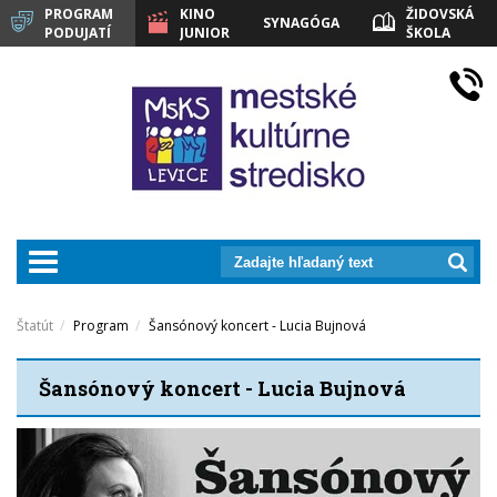
PROGRAM
KINO
ŽIDOVSKÁ
SYNAGÓGA
PODUJATÍ
JUNIOR
ŠKOLA
LEVICE
prepnut_navigaciu
Štatút
Program
Šansónový koncert - Lucia Bujnová
Šansónový koncert - Lucia Bujnová