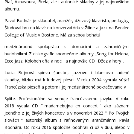
Piaf, Aznavoura, Brela, ale i autorské skladby z jej najnovšieho
albumu.
Pavol Bodnár je skladateľ, aranžér, džezový klavirista, pedagóg.
Študoval hru na klavír na konzervatóriu v Žiline a jazz na Berklee
College of Music v Bostone. Má za sebou bohatú
medzinárodnú spoluprácu s domácimi a zahraničnými
hudobníkmi. Z diskografie spomeňme albumy _Song for Helena,
Ecce Jazz, Kolobeh dňa a noci_ a najnovšie CD _Džez a hory_.
Lucia Bujnová spieva šansón, jazzovo i bluesovo ladené
skladby, blízko má k ľudovej piesni. V roku 2004 vyhrala súťaž
Francúzska pieseň a potom i jej medzinárodné pokračovanie v
Splite. Profesionálne sa venuje francúzskemu jazyku. V roku
2018 vydala CD "_madamebujna en concert_" ako záznam
jedného z jej živých koncertov a v novembri 2022 "_Po Tvojich
slovách_" autorský album s rafinovanými aranžmánmi Pavla
Bodnára. Od roku 2016 spoločne odohrali či už v duu, alebo v