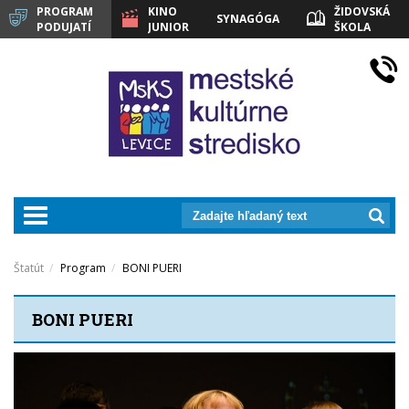
PROGRAM
KINO
ŽIDOVSKÁ
SYNAGÓGA
PODUJATÍ
JUNIOR
ŠKOLA
LEVICE
prepnut_navigaciu
Štatút
Program
BONI PUERI
BONI PUERI