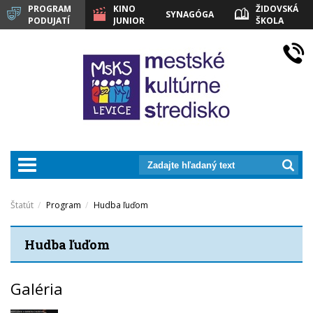
PROGRAM
KINO
ŽIDOVSKÁ
SYNAGÓGA
PODUJATÍ
JUNIOR
ŠKOLA
LEVICE
prepnut_navigaciu
Štatút
Program
Hudba ľuďom
Hudba ľuďom
Galéria