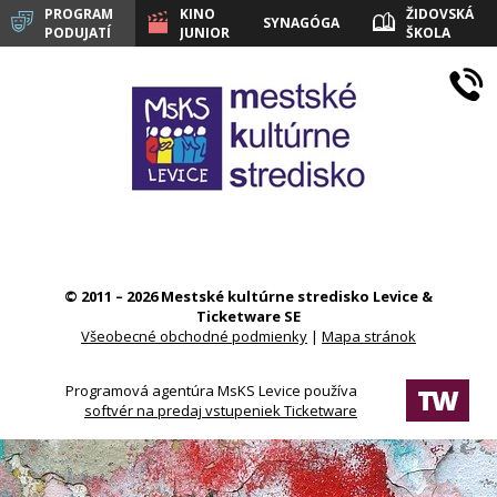
PROGRAM
KINO
ŽIDOVSKÁ
SYNAGÓGA
PODUJATÍ
JUNIOR
ŠKOLA
LEVICE
© 2011 – 2026 Mestské kultúrne stredisko Levice &
Ticketware SE
Všeobecné obchodné podmienky
|
Mapa stránok
Programová agentúra MsKS Levice používa
softvér na predaj vstupeniek Ticketware